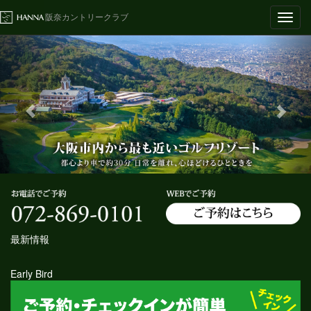
Toggl
阪奈カントリークラブ
navig
最新情報
Early Bird