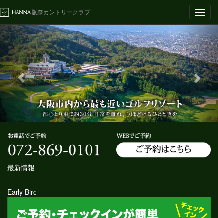
Toggl
阪奈カントリークラブ
navig
最新情報
Early Bird